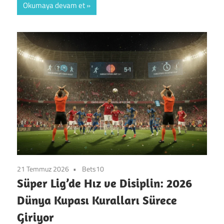
Okumaya devam et
21 Temmuz 2026
Bets10
Süper Lig’de Hız ve Disiplin: 2026
Dünya Kupası Kuralları Sürece
Giriyor