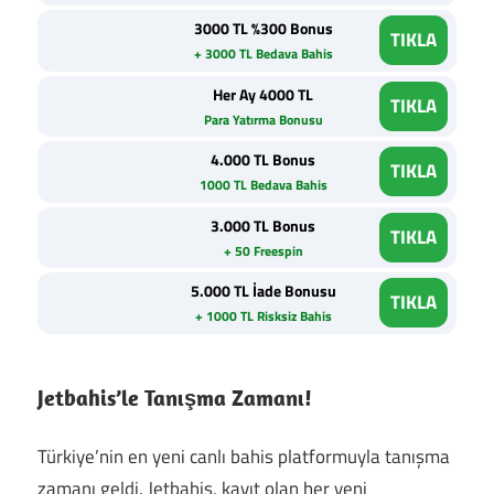
3000 TL %300 Bonus
TIKLA
+ 3000 TL Bedava Bahis
Her Ay 4000 TL
TIKLA
Para Yatırma Bonusu
4.000 TL Bonus
TIKLA
1000 TL Bedava Bahis
3.000 TL Bonus
TIKLA
+ 50 Freespin
5.000 TL İade Bonusu
TIKLA
+ 1000 TL Risksiz Bahis
Jetbahis’le Tanışma Zamanı!
Türkiye’nin en yeni canlı bahis platformuyla tanışma