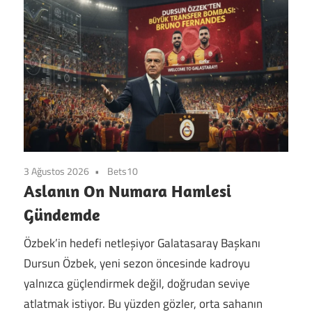
3 Ağustos 2026
Bets10
Aslanın On Numara Hamlesi
Gündemde
Özbek’in hedefi netleşiyor Galatasaray Başkanı
Dursun Özbek, yeni sezon öncesinde kadroyu
yalnızca güçlendirmek değil, doğrudan seviye
atlatmak istiyor. Bu yüzden gözler, orta sahanın