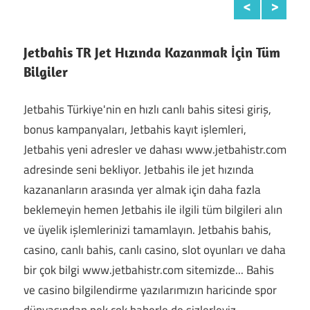
Jetbahis TR Jet Hızında Kazanmak İçin Tüm
Bilgiler
Jetbahis Türkiye'nin en hızlı canlı bahis sitesi giriş,
bonus kampanyaları, Jetbahis kayıt işlemleri,
Jetbahis yeni adresler ve dahası www.jetbahistr.com
adresinde seni bekliyor. Jetbahis ile jet hızında
kazananların arasında yer almak için daha fazla
beklemeyin hemen Jetbahis ile ilgili tüm bilgileri alın
ve üyelik işlemlerinizi tamamlayın. Jetbahis bahis,
casino, canlı bahis, canlı casino, slot oyunları ve daha
bir çok bilgi www.jetbahistr.com sitemizde... Bahis
ve casino bilgilendirme yazılarımızın haricinde spor
dünyasından pek çok haberle de sizlerleyiz.