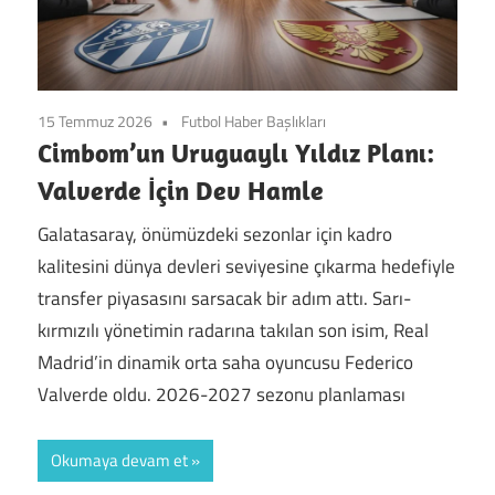
15 Temmuz 2026
Futbol Haber Başlıkları
Cimbom’un Uruguaylı Yıldız Planı:
Valverde İçin Dev Hamle
Galatasaray, önümüzdeki sezonlar için kadro
kalitesini dünya devleri seviyesine çıkarma hedefiyle
transfer piyasasını sarsacak bir adım attı. Sarı-
kırmızılı yönetimin radarına takılan son isim, Real
Madrid’in dinamik orta saha oyuncusu Federico
Valverde oldu. 2026-2027 sezonu planlaması
Okumaya devam et