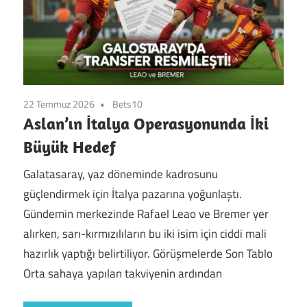
22 Temmuz 2026
Bets10
Aslan’ın İtalya Operasyonunda İki
Büyük Hedef
Galatasaray, yaz döneminde kadrosunu
güçlendirmek için İtalya pazarına yoğunlaştı.
Gündemin merkezinde Rafael Leao ve Bremer yer
alırken, sarı-kırmızılıların bu iki isim için ciddi mali
hazırlık yaptığı belirtiliyor. Görüşmelerde Son Tablo
Orta sahaya yapılan takviyenin ardından