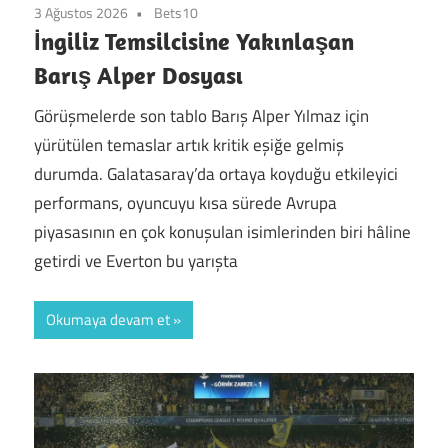
3 Ağustos 2026
Bets10
İngiliz Temsilcisine Yakınlaşan
Barış Alper Dosyası
Görüşmelerde son tablo Barış Alper Yılmaz için
yürütülen temaslar artık kritik eşiğe gelmiş
durumda. Galatasaray’da ortaya koyduğu etkileyici
performans, oyuncuyu kısa sürede Avrupa
piyasasının en çok konuşulan isimlerinden biri hâline
getirdi ve Everton bu yarışta
Okumaya devam et