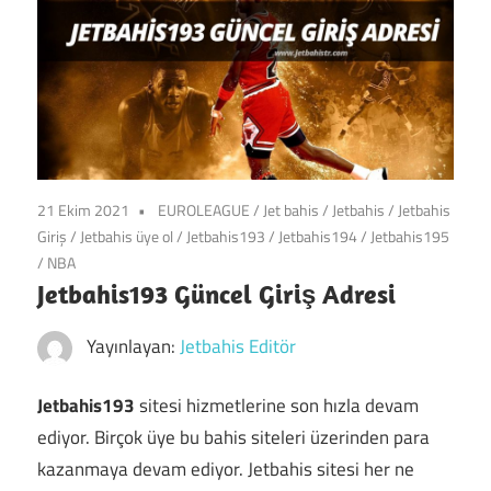
21 Ekim 2021
EUROLEAGUE
/
Jet bahis
/
Jetbahis
/
Jetbahis
Giriş
/
Jetbahis üye ol
/
Jetbahis193
/
Jetbahis194
/
Jetbahis195
/
NBA
Jetbahis193 Güncel Giriş Adresi
Yayınlayan:
Jetbahis Editör
Jetbahis193
sitesi hizmetlerine son hızla devam
ediyor. Birçok üye bu bahis siteleri üzerinden para
kazanmaya devam ediyor. Jetbahis sitesi her ne