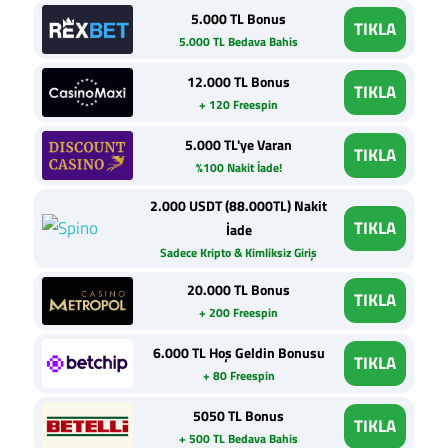
5.000 TL Bonus
TIKLA
5.000 TL Bedava Bahis
12.000 TL Bonus
TIKLA
+ 120 Freespin
5.000 TL'ye Varan
TIKLA
%100 Nakit İade!
2.000 USDT (88.000TL) Nakit
TIKLA
İade
Sadece Kripto & Kimliksiz Giriş
20.000 TL Bonus
TIKLA
+ 200 Freespin
6.000 TL Hoş Geldin Bonusu
TIKLA
+ 80 Freespin
5050 TL Bonus
TIKLA
+ 500 TL Bedava Bahis