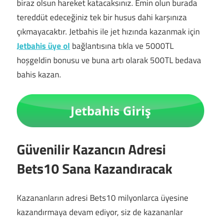
biraz olsun hareket katacaksınız. Emin olun burada
tereddüt edeceğiniz tek bir husus dahi karşınıza
çıkmayacaktır. Jetbahis ile jet hızında kazanmak için
Jetbahis üye ol
bağlantısına tıkla ve 5000TL
hoşgeldin bonusu ve buna artı olarak 500TL bedava
bahis kazan.
Güvenilir Kazancın Adresi
Bets10 Sana Kazandıracak
Kazananların adresi Bets10 milyonlarca üyesine
kazandırmaya devam ediyor, siz de kazananlar