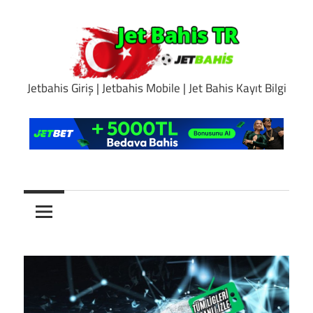
İçeriğe
atla
Jetbahis Giriş | Jetbahis Mobile | Jet Bahis Kayıt Bilgi
Jet
Bahis
TR