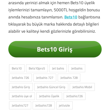
arasında yerinizi almak için hemen Bets10 üyelik
işlemlerinizi tamamlayın, 5000TL hoşgeldin bonusu
anında hesabınıza tanımlansın.
Bets10
bağlantısına
tıklayarak bu büyük marka hakkında detaylı bilgileri
alabilir ve kaliteyi kendi gözlerinizle görebilirsiniz.
Bets10
Bets10pro5
Jet bahis
Jetbahis
Jetbahis 726
Jetbahis 727
Jetbahis 728
Jetbahis Giriş
Jetbahis Güncel Giriş
Jetbahis Mobil
Jetbahis üye ol
Jetbahis Üyelik
Jetbahis726
Jetbahis727
Jetbahis728
jettvizle