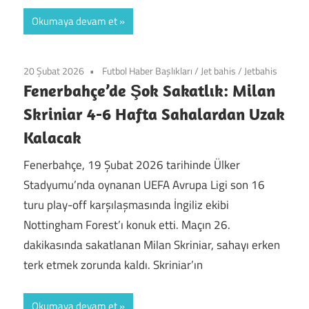
Okumaya devam et
20 Şubat 2026
Futbol Haber Başlıkları
/
Jet bahis
/
Jetbahis
Fenerbahçe’de Şok Sakatlık: Milan
Skriniar 4-6 Hafta Sahalardan Uzak
Kalacak
Fenerbahçe, 19 Şubat 2026 tarihinde Ülker
Stadyumu’nda oynanan UEFA Avrupa Ligi son 16
turu play-off karşılaşmasında İngiliz ekibi
Nottingham Forest’ı konuk etti. Maçın 26.
dakikasında sakatlanan Milan Skriniar, sahayı erken
terk etmek zorunda kaldı. Skriniar’ın
Okumaya devam et