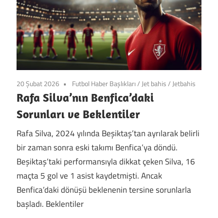
20 Şubat 2026
Futbol Haber Başlıkları
/
Jet bahis
/
Jetbahis
Rafa Silva’nın Benfica’daki
Sorunları ve Beklentiler
Rafa Silva, 2024 yılında Beşiktaş’tan ayrılarak belirli
bir zaman sonra eski takımı Benfica’ya döndü.
Beşiktaş’taki performansıyla dikkat çeken Silva, 16
maçta 5 gol ve 1 asist kaydetmişti. Ancak
Benfica’daki dönüşü beklenenin tersine sorunlarla
başladı. Beklentiler