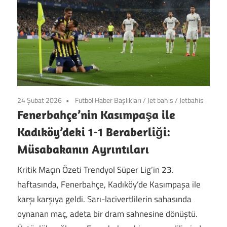
24 Şubat 2026
Futbol Haber Başlıkları
/
Jet bahis
/
Jetbahis
Fenerbahçe’nin Kasımpaşa ile
Kadıköy’deki 1-1 Beraberliği:
Müsabakanın Ayrıntıları
Kritik Maçın Özeti Trendyol Süper Lig’in 23.
haftasında, Fenerbahçe, Kadıköy’de Kasımpaşa ile
karşı karşıya geldi. Sarı-lacivertlilerin sahasında
oynanan maç, adeta bir dram sahnesine dönüştü.