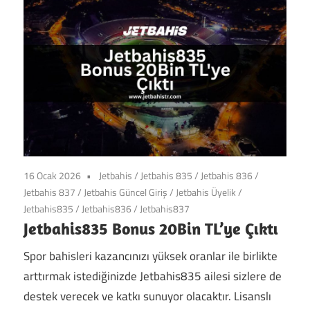
16 Ocak 2026
Jetbahis
/
Jetbahis 835
/
Jetbahis 836
/
Jetbahis 837
/
Jetbahis Güncel Giriş
/
Jetbahis Üyelik
/
Jetbahis835
/
Jetbahis836
/
Jetbahis837
Jetbahis835 Bonus 20Bin TL’ye Çıktı
Spor bahisleri kazancınızı yüksek oranlar ile birlikte
arttırmak istediğinizde Jetbahis835 ailesi sizlere de
destek verecek ve katkı sunuyor olacaktır. Lisanslı