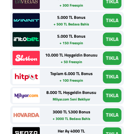
TIKLA
+ 300 Freespin
5.000 TL Bonus
TIKLA
+ 500 TL Bedava Bahis
5.000 TL Bonus
TIKLA
+ 150 Freespin
10.000 TL Hoşgeldin Bonusu
TIKLA
+ 50 Freespin
Toplam 6.000 TL Bonus
TIKLA
+ 100 Freespin
8.000 TL Hoşgeldin Bonusu
TIKLA
Milyar.com Seni Bekliyor
3000 TL %300 Bonus
TIKLA
+ 3000 TL Bedava Bahis
Her Ay 4000 TL