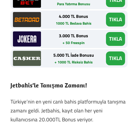
TIKLA
Para Yatırma Bonusu
4.000 TL Bonus
TIKLA
1000 TL Bedava Bahis
3.000 TL Bonus
TIKLA
+ 50 Freespin
5.000 TL İade Bonusu
TIKLA
+ 1000 TL Risksiz Bahis
Jetbahis’le Tanışma Zamanı!
Türkiye’nin en yeni canlı bahis platformuyla tanışma
zamanı geldi. Jetbahis, kayıt olan her yeni
kullanıcısına 20.000TL Bonus veriyor.