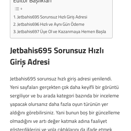
Editör Başlıkları
Jetbahis695 Sorunsuz Hızlı Giriş Adresi
Jetbahis696 Hızlı ve Aynı Gün Ödeme
Jetbahis697 Üye Ol ve Kazanmaya Hemen Başla
Jetbahis695 Sorunsuz Hızlı
Giriş Adresi
Jetbahis695 sorunsuz hızlı giriş adresi yenilendi.
Yeni sayfaları gerçekten çok daha keyifli bir görüntü
sergiliyor ve bu arada kategori bazında bir inceleme
yapacak olursanız daha fazla oyun türünün yer
aldığını görebilirsiniz. Yani bunun boş bir güncelleme
olmadığını ve artı değer katmak adına faaliyet
gösterdiklerini ve yola çıktıklarını da ifade etmek