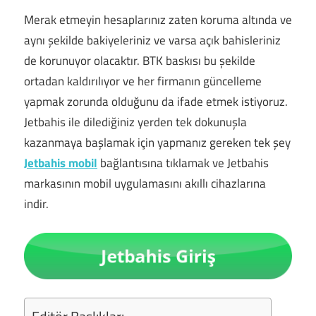
Merak etmeyin hesaplarınız zaten koruma altında ve
aynı şekilde bakiyeleriniz ve varsa açık bahisleriniz
de korunuyor olacaktır. BTK baskısı bu şekilde
ortadan kaldırılıyor ve her firmanın güncelleme
yapmak zorunda olduğunu da ifade etmek istiyoruz.
Jetbahis ile dilediğiniz yerden tek dokunuşla
kazanmaya başlamak için yapmanız gereken tek şey
Jetbahis mobil
bağlantısına tıklamak ve Jetbahis
markasının mobil uygulamasını akıllı cihazlarına
indir.