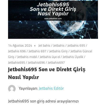
14 Ağustos 2024
Jet bahis
/
Jetbahis
/
Jetbahis 695
/
Jetbahis 696
/
Jetbahis 697
/
Jetbahis Giriş
/
Jetbahis Güncel
Giriş
/
Jetbahis mobil
/
Jetbahis üye ol
/
Jetbahis Üyelik
/
Jetbahis695
/
Jetbahis696
/
Jetbahis697
Jetbahis695 Son ve Direkt Giriş
Nasıl Yapılır
Yayınlayan:
Jetbahis Editör
Jetbahis695 son giriş adresi arayışlarınızı