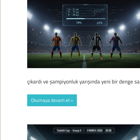
çıkardı ve şampiyonluk yarışında yeni bir denge sa
Okumaya devam et