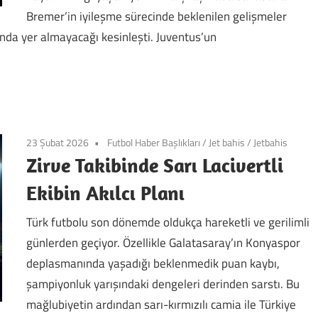
Bremer’in iyileşme sürecinde beklenilen gelişmeler
nda yer almayacağı kesinleşti. Juventus’un
23 Şubat 2026
Futbol Haber Başlıkları
/
Jet bahis
/
Jetbahis
Zirve Takibinde Sarı Lacivertli
Ekibin Akılcı Planı
Türk futbolu son dönemde oldukça hareketli ve gerilimli
günlerden geçiyor. Özellikle Galatasaray’ın Konyaspor
deplasmanında yaşadığı beklenmedik puan kaybı,
şampiyonluk yarışındaki dengeleri derinden sarstı. Bu
mağlubiyetin ardından sarı-kırmızılı camia ile Türkiye