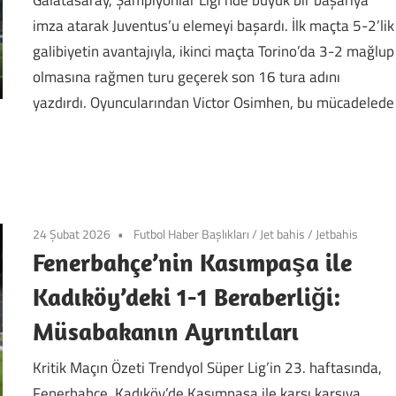
Galatasaray, Şampiyonlar Ligi’nde büyük bir başarıya
imza atarak Juventus’u elemeyi başardı. İlk maçta 5-2’lik
galibiyetin avantajıyla, ikinci maçta Torino’da 3-2 mağlup
olmasına rağmen turu geçerek son 16 tura adını
yazdırdı. Oyuncularından Victor Osimhen, bu mücadelede
24 Şubat 2026
Futbol Haber Başlıkları
/
Jet bahis
/
Jetbahis
Fenerbahçe’nin Kasımpaşa ile
Kadıköy’deki 1-1 Beraberliği:
Müsabakanın Ayrıntıları
Kritik Maçın Özeti Trendyol Süper Lig’in 23. haftasında,
Fenerbahçe, Kadıköy’de Kasımpaşa ile karşı karşıya