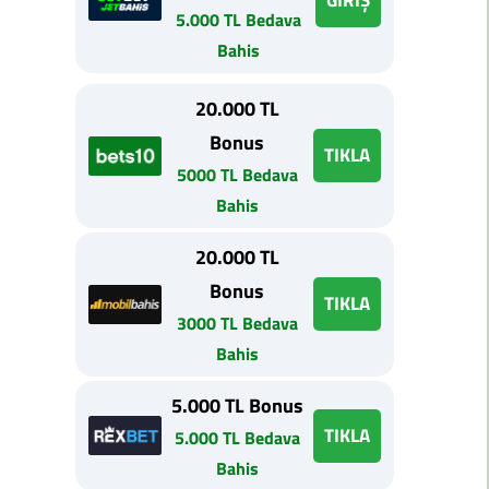
GİRİŞ
5.000 TL Bedava
Bahis
20.000 TL
Bonus
TIKLA
5000 TL Bedava
Bahis
20.000 TL
Bonus
TIKLA
3000 TL Bedava
Bahis
5.000 TL Bonus
TIKLA
5.000 TL Bedava
Bahis