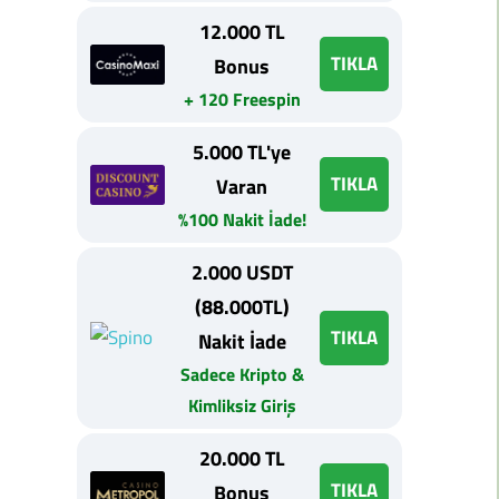
12.000 TL
TIKLA
Bonus
+ 120 Freespin
5.000 TL'ye
TIKLA
Varan
%100 Nakit İade!
2.000 USDT
(88.000TL)
TIKLA
Nakit İade
Sadece Kripto &
Kimliksiz Giriş
e
20.000 TL
TIKLA
Bonus