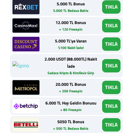
5.000 TL Bonus
TIKLA
5.000 TL Bedava Bahis
12.000 TL Bonus
TIKLA
+ 120 Freespin
5.000 TL'ye Varan
TIKLA
%100 Nakit İade!
2.000 USDT (88.000TL) Nakit
TIKLA
İade
Sadece Kripto & Kimliksiz Giriş
20.000 TL Bonus
TIKLA
+ 200 Freespin
6.000 TL Hoş Geldin Bonusu
TIKLA
+ 80 Freespin
5050 TL Bonus
TIKLA
+ 500 TL Bedava Bahis