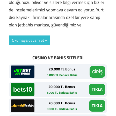
olduğunuzu biliyor ve sizlere bilgi vermek için bizler
de incelemelerimizi yapmaya devam ediyoruz. Yurt
dışı kaynaklı firmalar arasında özel bir yere sahip
olan Jetbahis markası, güvendiğimiz ve
Okumaya devam et
CASINO VE BAHIS SITELERI
20.000 TL Bonus
GİRİŞ
5.000 TL Bedava Bahis
20.000 TL Bonus
TIKLA
5000 TL Bedava Bahis
20.000 TL Bonus
TIKLA
3000 TL Bedava Bahis