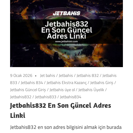
9 Ocak 2026
Jet bahis
/
Jetbahis
/
Jetbahis 832
/
Jetbahis
833
/
Jetbahis 834
/
Jetbahis Ekstra Kazanç
/
Jetbahis Giriş
/
Jetbahis Güncel Giriş
/
Jetbahis üye ol
/
Jetbahis Üyelik
/
Jetbahis832
/
Jetbahis833
/
Jetbahis834
Jetbahis832 En Son Güncel Adres
Linki
Jetbahis832 en son adres bilgisini almak için burada