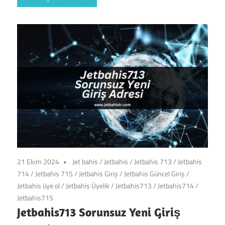
21 Ekim 2024
Jet bahis
/
Jetbahis
/
Jetbahis 713
/
Jetbahis
714
/
Jetbahis 715
/
Jetbahis Giriş
/
Jetbahis Güncel Giriş
/
Jetbahis üye ol
/
Jetbahis Üyelik
/
Jetbahis713
/
Jetbahis714
/
Jetbahis715
Jetbahis713 Sorunsuz Yeni Giriş