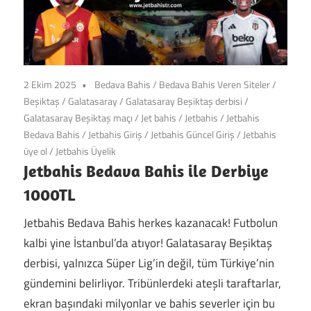
2 Ekim 2025
Bedava Bahis
/
Bedava Bahis Veren Siteler
/
Beşiktaş
/
Galatasaray
/
Galatasaray Beşiktaş derbisi
/
Galatasaray Beşiktaş maçı
/
Jet bahis
/
Jetbahis
/
Jetbahis
Bedava Bahis
/
Jetbahis Giriş
/
Jetbahis Güncel Giriş
/
Jetbahis
üye ol
/
Jetbahis Üyelik
Jetbahis Bedava Bahis ile Derbiye
1000TL
Jetbahis Bedava Bahis herkes kazanacak! Futbolun
kalbi yine İstanbul’da atıyor! Galatasaray Beşiktaş
derbisi, yalnızca Süper Lig’in değil, tüm Türkiye’nin
gündemini belirliyor. Tribünlerdeki ateşli taraftarlar,
ekran başındaki milyonlar ve bahis severler için bu