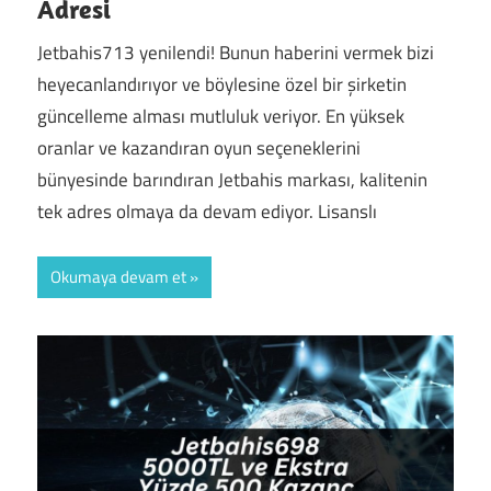
Adresi
Jetbahis713 yenilendi! Bunun haberini vermek bizi
heyecanlandırıyor ve böylesine özel bir şirketin
güncelleme alması mutluluk veriyor. En yüksek
oranlar ve kazandıran oyun seçeneklerini
bünyesinde barındıran Jetbahis markası, kalitenin
tek adres olmaya da devam ediyor. Lisanslı
Okumaya devam et