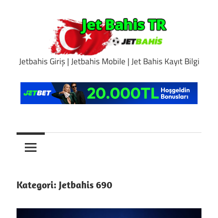
İçeriğe
atla
Jetbahis Giriş | Jetbahis Mobile | Jet Bahis Kayıt Bilgi
Jet
Bahis
TR
Kategori:
Jetbahis 690