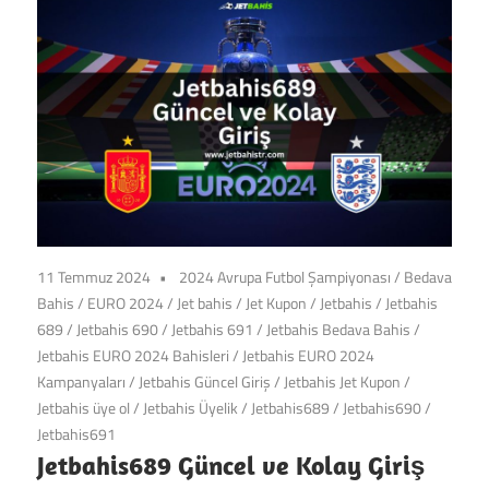
11 Temmuz 2024
2024 Avrupa Futbol Şampiyonası
/
Bedava
Bahis
/
EURO 2024
/
Jet bahis
/
Jet Kupon
/
Jetbahis
/
Jetbahis
689
/
Jetbahis 690
/
Jetbahis 691
/
Jetbahis Bedava Bahis
/
Jetbahis EURO 2024 Bahisleri
/
Jetbahis EURO 2024
Kampanyaları
/
Jetbahis Güncel Giriş
/
Jetbahis Jet Kupon
/
Jetbahis üye ol
/
Jetbahis Üyelik
/
Jetbahis689
/
Jetbahis690
/
Jetbahis691
Jetbahis689 Güncel ve Kolay Giriş