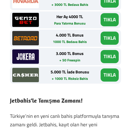
TIKLA
+ 3000 TL Bedava Bahis
Her Ay 4000 TL
TIKLA
Para Yatırma Bonusu
4.000 TL Bonus
TIKLA
1000 TL Bedava Bahis
3.000 TL Bonus
TIKLA
+ 50 Freespin
5.000 TL İade Bonusu
TIKLA
+ 1000 TL Risksiz Bahis
Jetbahis’le Tanışma Zamanı!
Türkiye’nin en yeni canlı bahis platformuyla tanışma
zamanı geldi. Jetbahis, kayıt olan her yeni