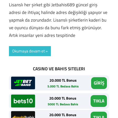
Lisanslı her şirket gibi Jetbahis689 güncel giriş
adresi de ihtiyaç halinde adres değişikliği yapıyor ve
yapmak da zorundadır. Lisanslı şirketlerin kaderi bu
ve oyuncu dünyası da bunu fark etmiş görünüyor.
Artık insanlar yeni adres tespitinde
Okumaya devam et
CASINO VE BAHIS SITELERI
20.000 TL Bonus
GİRİŞ
5.000 TL Bedava Bahis
20.000 TL Bonus
TIKLA
5000 TL Bedava Bahis
20.000 TL Bonus
TIKLA