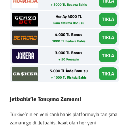
TIKLA
+ 3000 TL Bedava Bahis
Her Ay 4000 TL
TIKLA
Para Yatırma Bonusu
4.000 TL Bonus
TIKLA
1000 TL Bedava Bahis
3.000 TL Bonus
TIKLA
+ 50 Freespin
5.000 TL İade Bonusu
TIKLA
+ 1000 TL Risksiz Bahis
Jetbahis’le Tanışma Zamanı!
Türkiye’nin en yeni canlı bahis platformuyla tanışma
zamanı geldi. Jetbahis, kayıt olan her yeni