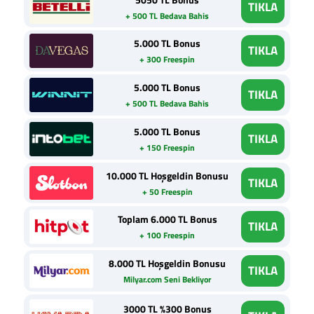
TIKLA
+ 500 TL Bedava Bahis
5.000 TL Bonus
TIKLA
+ 300 Freespin
5.000 TL Bonus
TIKLA
+ 500 TL Bedava Bahis
5.000 TL Bonus
TIKLA
+ 150 Freespin
10.000 TL Hoşgeldin Bonusu
TIKLA
+ 50 Freespin
Toplam 6.000 TL Bonus
TIKLA
+ 100 Freespin
8.000 TL Hoşgeldin Bonusu
TIKLA
Milyar.com Seni Bekliyor
3000 TL %300 Bonus