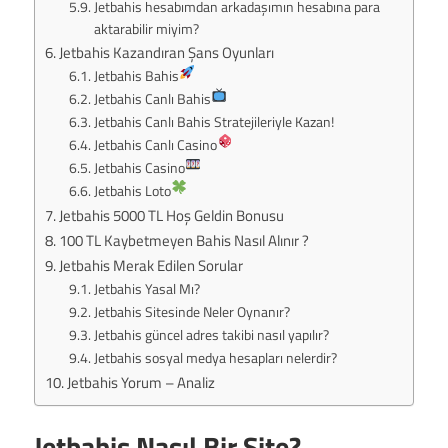
Jetbahis hesabımdan arkadaşımın hesabına para
aktarabilir miyim?
Jetbahis Kazandıran Şans Oyunları
Jetbahis Bahis
Jetbahis Canlı Bahis
Jetbahis Canlı Bahis Stratejileriyle Kazan!
Jetbahis Canlı Casino
Jetbahis Casino
Jetbahis Loto
Jetbahis 5000 TL Hoş Geldin Bonusu
100 TL Kaybetmeyen Bahis Nasıl Alınır ?
Jetbahis Merak Edilen Sorular
Jetbahis Yasal Mı?
Jetbahis Sitesinde Neler Oynanır?
Jetbahis güncel adres takibi nasıl yapılır?
Jetbahis sosyal medya hesapları nelerdir?
Jetbahis Yorum – Analiz
Jetbahis Nasıl Bir Site?