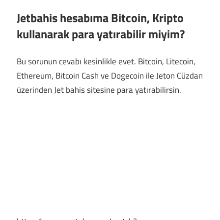
Jetbahis hesabıma
Bitcoin, Kripto
kullanarak para yatırabilir miyim?
Bu sorunun cevabı kesinlikle evet. Bitcoin, Litecoin,
Ethereum, Bitcoin Cash ve Dogecoin ile Jeton Cüzdan
üzerinden Jet bahis sitesine para yatırabilirsin.