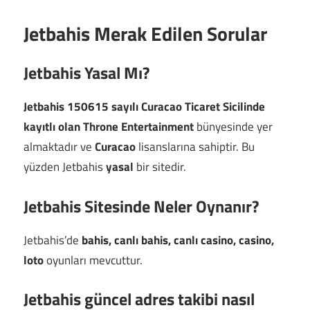
Jetbahis Merak Edilen Sorular
Jetbahis Yasal Mı?
Jetbahis 150615 sayılı Curacao Ticaret Sicilinde
kayıtlı olan Throne Entertainment
bünyesinde yer
almaktadır ve
Curacao
lisanslarına sahiptir. Bu
yüzden Jetbahis
yasal
bir sitedir.
Jetbahis Sitesinde Neler Oynanır?
Jetbahis’de
bahis, canlı bahis, canlı casino, casino,
loto
oyunları mevcuttur.
Jetbahis güncel adres takibi nasıl