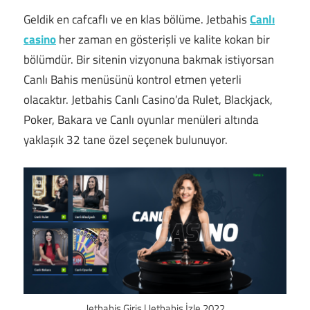
Geldik en cafcaflı ve en klas bölüme. Jetbahis
Canlı
casino
her zaman en gösterişli ve kalite kokan bir
bölümdür. Bir sitenin vizyonuna bakmak istiyorsan
Canlı Bahis menüsünü kontrol etmen yeterli
olacaktır. Jetbahis Canlı Casino’da Rulet, Blackjack,
Poker, Bakara ve Canlı oyunlar menüleri altında
yaklaşık 32 tane özel seçenek bulunuyor.
Jetbahis Giriş | Jetbahis İzle 2022