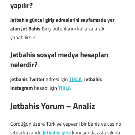
yapılır?
Jetbahis güncel giriş adreslerini sayfamızda yer
alan Jet Bahis G
iriş butonlarını kullaranarak
yapabilirsin.
Jetbahis sosyal medya hesapları
nelerdir?
jetbahis Twitter
adresi için
TIKLA
,
Jetbahis
Instagram
hesabı için
TIKLA
Jetbahis Yorum – Analiz
Gördüğün üzere Türkiye yepyeni bir bahis ve casino
sitesi kazandı.
Jetbahis giriş
konusunda asla sıkıntı