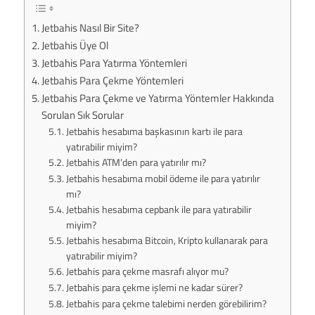
Jetbahis Nasıl Bir Site?
Jetbahis Üye Ol
Jetbahis Para Yatırma Yöntemleri
Jetbahis Para Çekme Yöntemleri
Jetbahis Para Çekme ve Yatırma Yöntemler Hakkında
Sorulan Sık Sorular
Jetbahis hesabıma başkasının kartı ile para
yatırabilir miyim?
Jetbahis ATM’den para yatırılır mı?
Jetbahis hesabıma mobil ödeme ile para yatırılır
mı?
Jetbahis hesabıma cepbank ile para yatırabilir
miyim?
Jetbahis hesabıma Bitcoin, Kripto kullanarak para
yatırabilir miyim?
Jetbahis para çekme masrafı alıyor mu?
Jetbahis para çekme işlemi ne kadar sürer?
Jetbahis para çekme talebimi nerden görebilirim?