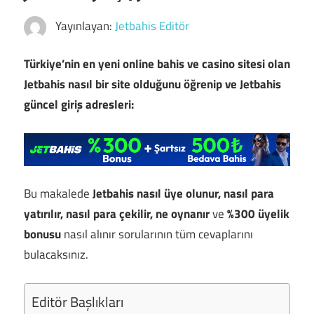
Yayınlayan:
Jetbahis Editör
Türkiye’nin en yeni online bahis ve casino sitesi olan
Jetbahis nasıl bir site olduğunu öğrenip ve Jetbahis
güncel giriş adresleri:
Bu makalede
Jetbahis nasıl üye olunur, nasıl para
yatırılır, nasıl para çekilir, ne oynanır
ve
%300 üyelik
bonusu
nasıl alınır sorularının tüm cevaplarını
bulacaksınız.
Editör Başlıkları