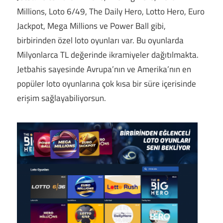
Millions, Loto 6/49, The Daily Hero, Lotto Hero, Euro
Jackpot, Mega Millions ve Power Ball gibi,
birbirinden özel loto oyunları var. Bu oyunlarda
Milyonlarca TL değerinde ikramiyeler dağıtılmakta.
Jetbahis sayesinde Avrupa’nın ve Amerika’nın en
popüler loto oyunlarına çok kısa bir süre içerisinde
erişim sağlayabiliyorsun.