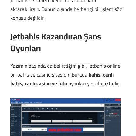
Jetbahis’te sadece kendi hesabına para
aktarabilirsin. Bunun dışında herhangi bir işlem söz
konusu değildir.
Jetbahis Kazandıran Şans
Oyunları
Yazımın başında da belirttiğim gibi, Jetbahis online
bir bahis ve casino sitesidir. Burada
bahis, canlı
bahis, canlı casino ve loto
oyunları yer almaktadır.