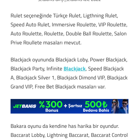
Rulet seçeneğinde Türkçe Rulet, Ligthning Rulet,
Speed Auto Rulet, Immersive Roulette, VIP Roulette,
Auto Roulette, Roulette, Double Ball Roulette, Salon
Prive Roullete masaları mevcut.
Blackjack oyununda Blackjack Loby, Power Blackjack,
Blackjack Party, Infinite
Blackjack
, Speed Blackjack
A, Blackjack Silver 1, Blackjack Dimond VIP, Blackjack
Grand VIP, Free Bet Blackjack masaları var.
Bakara oyunu da kendine has harika bir oyundur.
Baccarat Lobby, Lightning Baccarat, Baccarat Control