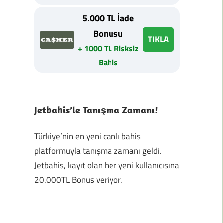
5.000 TL İade
Bonusu
TIKLA
+ 1000 TL Risksiz
Bahis
Jetbahis’le Tanışma Zamanı!
Türkiye’nin en yeni canlı bahis
platformuyla tanışma zamanı geldi.
Jetbahis, kayıt olan her yeni kullanıcısına
20.000TL Bonus veriyor.