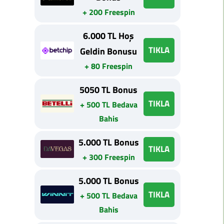
+ 200 Freespin
6.000 TL Hoş
TIKLA
Geldin Bonusu
+ 80 Freespin
5050 TL Bonus
TIKLA
+ 500 TL Bedava
Bahis
5.000 TL Bonus
TIKLA
+ 300 Freespin
5.000 TL Bonus
TIKLA
+ 500 TL Bedava
Bahis