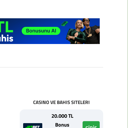
CASINO VE BAHIS SITELERI
20.000 TL
Bonus