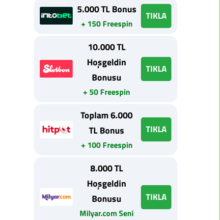
5.000 TL Bonus
TIKLA
+ 150 Freespin
10.000 TL
Hoşgeldin
TIKLA
Bonusu
+ 50 Freespin
Toplam 6.000
TIKLA
TL Bonus
+ 100 Freespin
8.000 TL
Hoşgeldin
TIKLA
Bonusu
Milyar.com Seni