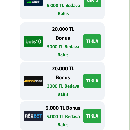
GİRİŞ
5.000 TL Bedava
Bahis
20.000 TL
Bonus
TIKLA
5000 TL Bedava
Bahis
20.000 TL
Bonus
TIKLA
3000 TL Bedava
Bahis
5.000 TL Bonus
TIKLA
5.000 TL Bedava
Bahis