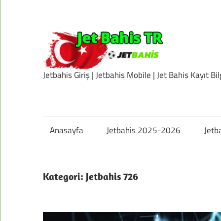
İçeriğe
atla
Jet
Bahi
Jetbahis Giriş | Jetbahis Mobile | Jet Bahis Kayıt Bil
TR
Anasayfa
Jetbahis 2025-2026
Jetb
Kategori:
Jetbahis 726