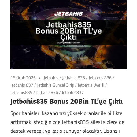
16 Ocak 2026
Jetbahis
/
Jetbahis 835
/
Jetbahis 836
/
Jetbahis 837
/
Jetbahis Güncel Giriş
/
Jetbahis Üyelik
/
Jetbahis835
/
Jetbahis836
/
Jetbahis837
Jetbahis835 Bonus 20Bin TL’ye Çıktı
Spor bahisleri kazancınızı yüksek oranlar ile birlikte
arttırmak istediğinizde Jetbahis835 ailesi sizlere de
destek verecek ve katkı sunuyor olacaktır. Lisanslı