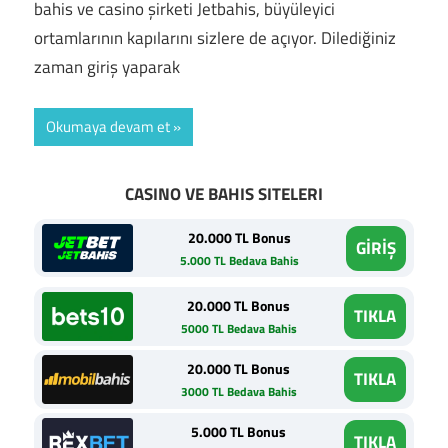
bahis ve casino şirketi Jetbahis, büyüleyici
ortamlarının kapılarını sizlere de açıyor. Dilediğiniz
zaman giriş yaparak
Okumaya devam et
CASINO VE BAHIS SITELERI
20.000 TL Bonus
GİRİŞ
5.000 TL Bedava Bahis
20.000 TL Bonus
TIKLA
5000 TL Bedava Bahis
20.000 TL Bonus
TIKLA
3000 TL Bedava Bahis
5.000 TL Bonus
TIKLA