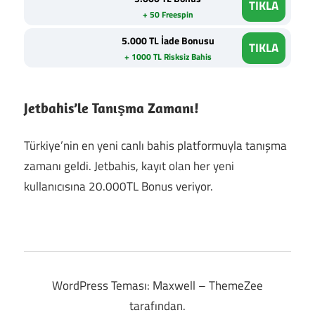
3.000 TL Bonus
TIKLA
+ 50 Freespin
5.000 TL İade Bonusu
TIKLA
+ 1000 TL Risksiz Bahis
Jetbahis’le Tanışma Zamanı!
Türkiye’nin en yeni canlı bahis platformuyla tanışma
zamanı geldi. Jetbahis, kayıt olan her yeni
kullanıcısına 20.000TL Bonus veriyor.
WordPress Teması: Maxwell – ThemeZee