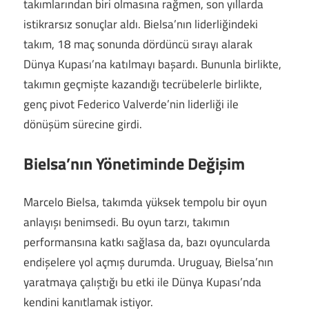
takımlarından biri olmasına rağmen, son yıllarda
istikrarsız sonuçlar aldı. Bielsa’nın liderliğindeki
takım, 18 maç sonunda dördüncü sırayı alarak
Dünya Kupası’na katılmayı başardı. Bununla birlikte,
takımın geçmişte kazandığı tecrübelerle birlikte,
genç pivot Federico Valverde’nin liderliği ile
dönüşüm sürecine girdi.
Bielsa’nın Yönetiminde Değişim
Marcelo Bielsa, takımda yüksek tempolu bir oyun
anlayışı benimsedi. Bu oyun tarzı, takımın
performansına katkı sağlasa da, bazı oyuncularda
endişelere yol açmış durumda. Uruguay, Bielsa’nın
yaratmaya çalıştığı bu etki ile Dünya Kupası’nda
kendini kanıtlamak istiyor.