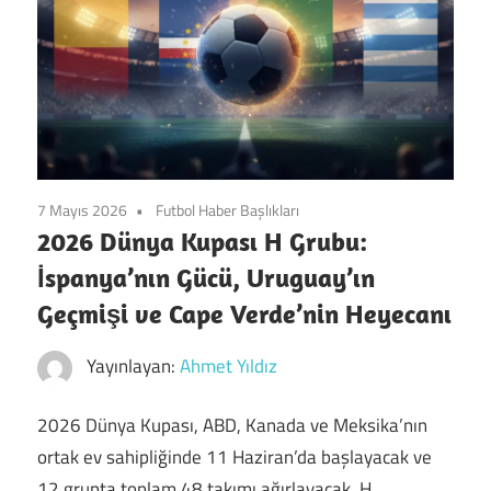
7 Mayıs 2026
Futbol Haber Başlıkları
2026 Dünya Kupası H Grubu:
İspanya’nın Gücü, Uruguay’ın
Geçmişi ve Cape Verde’nin Heyecanı
Yayınlayan:
Ahmet Yıldız
2026 Dünya Kupası, ABD, Kanada ve Meksika’nın
ortak ev sahipliğinde 11 Haziran’da başlayacak ve
12 grupta toplam 48 takımı ağırlayacak. H