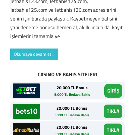
Jetbahis123.com, Jetbahis124.com,
Jetbahis125.com ve Jetbahis126.com adreslerini
senin için burada paylaştık. Kaybetmeyen bahsini
yani deneme bonusu hemen al, akıllı linki tıkla, kayıt
işlemlerini tamamla ve
Okumaya devam et
CASINO VE BAHIS SITELERI
20.000 TL Bonus
GİRİŞ
5.000 TL Bedava Bahis
20.000 TL Bonus
TIKLA
5000 TL Bedava Bahis
20.000 TL Bonus
TIKLA
3000 TL Bedava Bahis