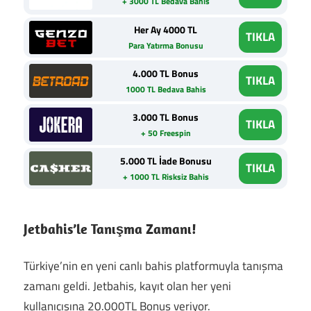
+ 3000 TL Bedava Bahis
Her Ay 4000 TL
TIKLA
Para Yatırma Bonusu
4.000 TL Bonus
TIKLA
1000 TL Bedava Bahis
3.000 TL Bonus
TIKLA
+ 50 Freespin
5.000 TL İade Bonusu
TIKLA
+ 1000 TL Risksiz Bahis
Jetbahis’le Tanışma Zamanı!
Türkiye’nin en yeni canlı bahis platformuyla tanışma
zamanı geldi. Jetbahis, kayıt olan her yeni
kullanıcısına 20.000TL Bonus veriyor.