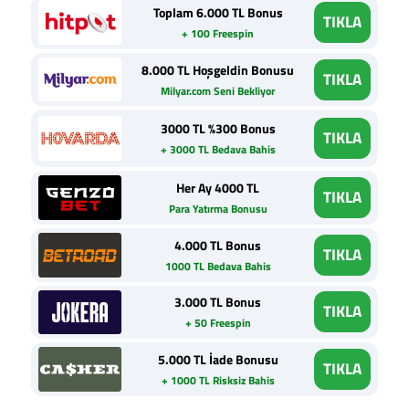
Toplam 6.000 TL Bonus
TIKLA
+ 100 Freespin
8.000 TL Hoşgeldin Bonusu
TIKLA
Milyar.com Seni Bekliyor
3000 TL %300 Bonus
TIKLA
+ 3000 TL Bedava Bahis
Her Ay 4000 TL
TIKLA
Para Yatırma Bonusu
4.000 TL Bonus
TIKLA
1000 TL Bedava Bahis
3.000 TL Bonus
TIKLA
+ 50 Freespin
5.000 TL İade Bonusu
TIKLA
+ 1000 TL Risksiz Bahis