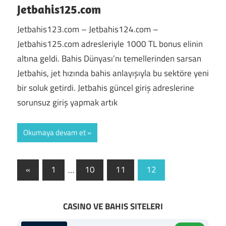
Jetbahis125.com
Jetbahis123.com – Jetbahis124.com –
Jetbahis125.com adresleriyle 1000 TL bonus elinin
altına geldi. Bahis Dünyası’nı temellerinden sarsan
Jetbahis, jet hızında bahis anlayışıyla bu sektöre yeni
bir soluk getirdi. Jetbahis güncel giriş adreslerine
sorunsuz giriş yapmak artık
Okumaya devam et
Yazı
Önceki
«
1
…
10
11
12
yazılar
sayfalaması
CASINO VE BAHIS SITELERI