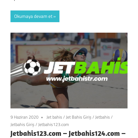
Okumaya devam et
9 Haziran 2020
Jet bahis
/
Jet Bahis Giriş
/
Jetbahis
/
Jetbahis Giriş
/
Jetbahis123.com
Jetbahis123.com – Jetbahis124.com –