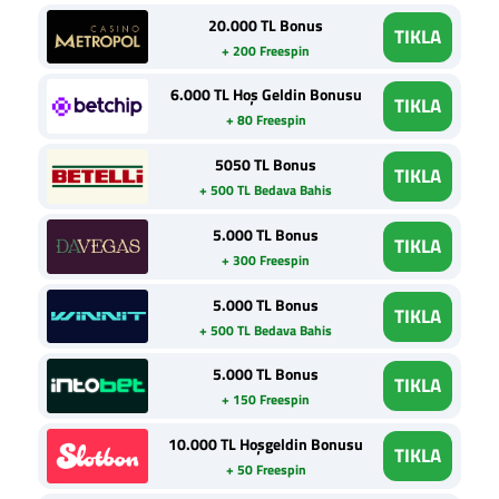
20.000 TL Bonus
TIKLA
+ 200 Freespin
6.000 TL Hoş Geldin Bonusu
TIKLA
+ 80 Freespin
5050 TL Bonus
TIKLA
+ 500 TL Bedava Bahis
5.000 TL Bonus
TIKLA
+ 300 Freespin
5.000 TL Bonus
TIKLA
+ 500 TL Bedava Bahis
5.000 TL Bonus
TIKLA
+ 150 Freespin
10.000 TL Hoşgeldin Bonusu
TIKLA
+ 50 Freespin