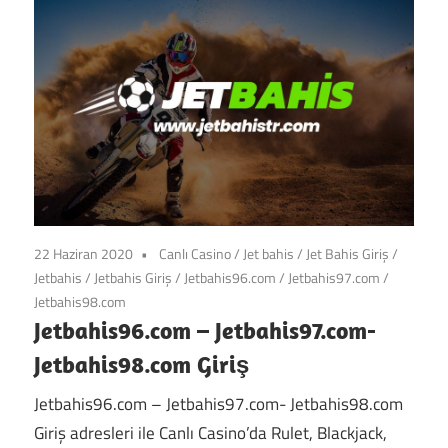
22 Haziran 2020
Canlı Casino
/
Jet bahis
/
Jet Bahis Giriş
/
Jetbahis
/
Jetbahis Giriş
/
Jetbahis96.com
/
Jetbahis97.com
/
Jetbahis98.com
Jetbahis96.com – Jetbahis97.com-
Jetbahis98.com Giriş
Jetbahis96.com – Jetbahis97.com- Jetbahis98.com
Giriş adresleri ile Canlı Casino’da Rulet, Blackjack,