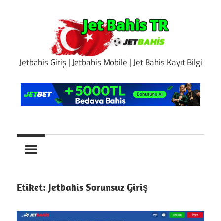
İçeriğe
atla
Jetbahis Giriş | Jetbahis Mobile | Jet Bahis Kayıt Bilgi
Jet
Bahis
TR
Etiket:
Jetbahis Sorunsuz Giriş