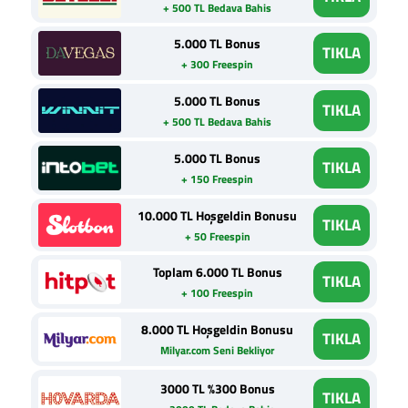
+ 500 TL Bedava Bahis
5.000 TL Bonus
TIKLA
+ 300 Freespin
5.000 TL Bonus
TIKLA
+ 500 TL Bedava Bahis
5.000 TL Bonus
TIKLA
+ 150 Freespin
10.000 TL Hoşgeldin Bonusu
TIKLA
+ 50 Freespin
Toplam 6.000 TL Bonus
TIKLA
+ 100 Freespin
8.000 TL Hoşgeldin Bonusu
TIKLA
Milyar.com Seni Bekliyor
3000 TL %300 Bonus
TIKLA