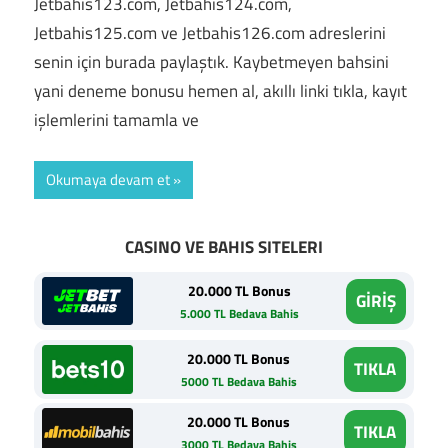
Jetbahis123.com, Jetbahis124.com,
Jetbahis125.com ve Jetbahis126.com adreslerini
senin için burada paylaştık. Kaybetmeyen bahsini
yani deneme bonusu hemen al, akıllı linki tıkla, kayıt
işlemlerini tamamla ve
Okumaya devam et
CASINO VE BAHIS SITELERI
20.000 TL Bonus
GİRİŞ
5.000 TL Bedava Bahis
20.000 TL Bonus
TIKLA
5000 TL Bedava Bahis
20.000 TL Bonus
TIKLA
3000 TL Bedava Bahis