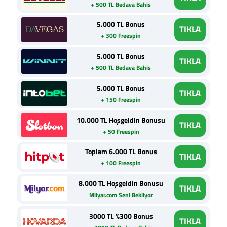
+ 500 TL Bedava Bahis
5.000 TL Bonus
TIKLA
+ 300 Freespin
5.000 TL Bonus
TIKLA
+ 500 TL Bedava Bahis
5.000 TL Bonus
TIKLA
+ 150 Freespin
10.000 TL Hoşgeldin Bonusu
TIKLA
+ 50 Freespin
Toplam 6.000 TL Bonus
TIKLA
+ 100 Freespin
8.000 TL Hoşgeldin Bonusu
TIKLA
Milyar.com Seni Bekliyor
3000 TL %300 Bonus
TIKLA