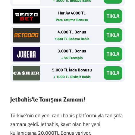
+ 3000 TL Bedava Bahis
Her Ay 4000 TL
TIKLA
Para Yatırma Bonusu
4.000 TL Bonus
TIKLA
1000 TL Bedava Bahis
3.000 TL Bonus
TIKLA
+ 50 Freespin
5.000 TL İade Bonusu
TIKLA
+ 1000 TL Risksiz Bahis
Jetbahis’le Tanışma Zamanı!
Türkiye’nin en yeni canlı bahis platformuyla tanışma
zamanı geldi. Jetbahis, kayıt olan her yeni
kullanıcısına 20.000TL Bonus veriyor.