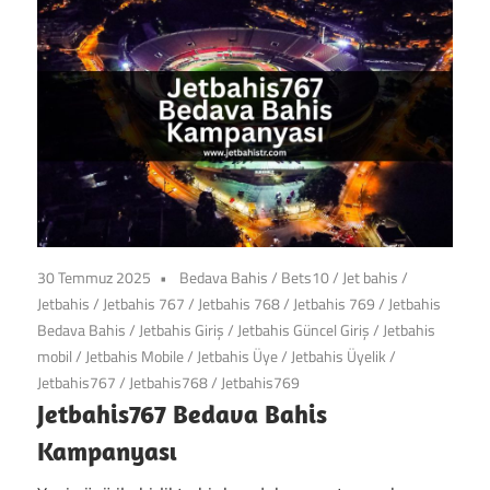
30 Temmuz 2025
Bedava Bahis
/
Bets10
/
Jet bahis
/
Jetbahis
/
Jetbahis 767
/
Jetbahis 768
/
Jetbahis 769
/
Jetbahis
Bedava Bahis
/
Jetbahis Giriş
/
Jetbahis Güncel Giriş
/
Jetbahis
mobil
/
Jetbahis Mobile
/
Jetbahis Üye
/
Jetbahis Üyelik
/
Jetbahis767
/
Jetbahis768
/
Jetbahis769
Jetbahis767 Bedava Bahis
Kampanyası