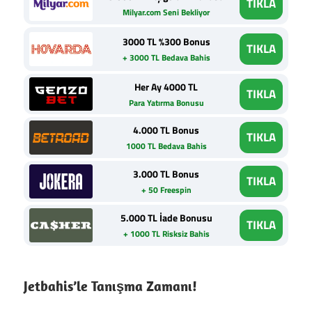
TIKLA
Milyar.com Seni Bekliyor
3000 TL %300 Bonus
TIKLA
+ 3000 TL Bedava Bahis
Her Ay 4000 TL
TIKLA
Para Yatırma Bonusu
4.000 TL Bonus
TIKLA
1000 TL Bedava Bahis
3.000 TL Bonus
TIKLA
+ 50 Freespin
5.000 TL İade Bonusu
TIKLA
+ 1000 TL Risksiz Bahis
Jetbahis’le Tanışma Zamanı!