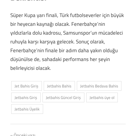
Süper Kupa yarı finali, Türk futbolseverler için büyük
bir heyecan kaynağı olacak. Fenerbahçe’nin
yıldızlarla dolu kadrosu, Samsunspor’un mücadeleci
ruhuyla karşı karşıya gelecek. Sonuç olarak,
Fenerbahçe’nin finale bir adım daha yakın olduğu
düşünülse de, sahadaki performans her şeyin
belirleyicisi olacak.
Jet Bahis Giriş
Jetbahis Bahis
Jetbahis Bedava Bahis
Jetbahis Giriş
Jetbahis Güncel Giriş
Jetbahis üye ol
Jetbahis Üyelik
Önceki yazı