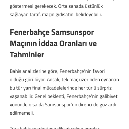
göstermesi gerekecek. Orta sahada üstünlük
sağlayan taraf, maçın gidişatını belirleyebilir.
Fenerbahçe Samsunspor
Maçının İddaa Oranları ve
Tahminler
Bahis analizlerine göre, Fenerbahçe’nin favori
olduğu görülüyor. Ancak, tek maç üzerinden oynanan
bu tür yarı final mücadelelerinde her türlü sürpriz
yaşanabilir. Genel beklenti, Fenerbahçe’nin galibiyeti
yönünde olsa da Samsunspor’un direnci de göz ardı
edilmemeli.
Türk bahis marketinde dikkat çeken oranlar: