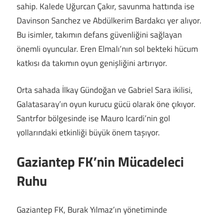
sahip. Kalede Uğurcan Çakır, savunma hattında ise
Davinson Sanchez ve Abdülkerim Bardakcı yer alıyor.
Bu isimler, takımın defans güvenliğini sağlayan
önemli oyuncular. Eren Elmalı’nın sol bekteki hücum
katkısı da takımın oyun genişliğini artırıyor.
Orta sahada İlkay Gündoğan ve Gabriel Sara ikilisi,
Galatasaray’ın oyun kurucu gücü olarak öne çıkıyor.
Santrfor bölgesinde ise Mauro Icardi’nin gol
yollarındaki etkinliği büyük önem taşıyor.
Gaziantep FK’nin Mücadeleci
Ruhu
Gaziantep FK, Burak Yılmaz’ın yönetiminde