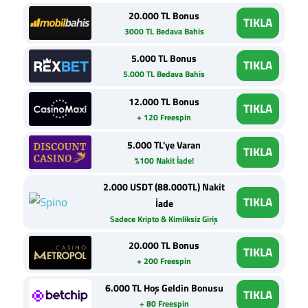
20.000 TL Bonus
TIKLA
3000 TL Bedava Bahis
5.000 TL Bonus
TIKLA
5.000 TL Bedava Bahis
12.000 TL Bonus
TIKLA
+ 120 Freespin
5.000 TL'ye Varan
TIKLA
%100 Nakit İade!
2.000 USDT (88.000TL) Nakit
TIKLA
İade
Sadece Kripto & Kimliksiz Giriş
20.000 TL Bonus
TIKLA
+ 200 Freespin
6.000 TL Hoş Geldin Bonusu
TIKLA
+ 80 Freespin