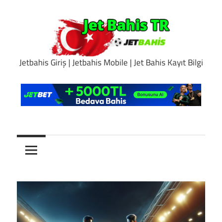
İçeriğe
atla
Jetbahis Giriş | Jetbahis Mobile | Jet Bahis Kayıt Bilgi
Jet
Bahis
TR